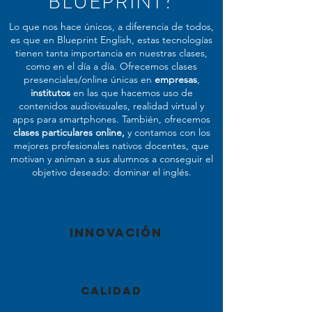
BLUEPRINT?
Lo que nos hace únicos, a diferencia de todos,
es que en Blueprint English, estas tecnologías
tienen tanta importancia en nuestras clases,
como en el día a día
. Ofrecemos clases
presenciales/online únicas en
empresas
,
institutos
en las que hacemos uso de
contenidos audiovisuales, realidad virtual y
apps para smartphones. También, ofrecemos
clases particulares online,
y
contamos con los
mejores profesionales nativos docentes, que
motivan y animan a sus alumnos a conseguir el
objetivo deseado: dominar el inglés.
INNOVACIÓN
CALIDAD