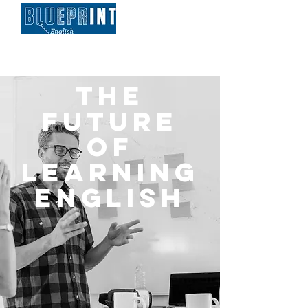
THE
FUTURE
OF
LEARNING
ENGLISH