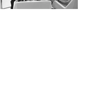
CONTACTO
contacta con
nosotros
info@blueprintenglish.
es
+34 660 88 56 75
O si prefieres
Déjanos tus datos